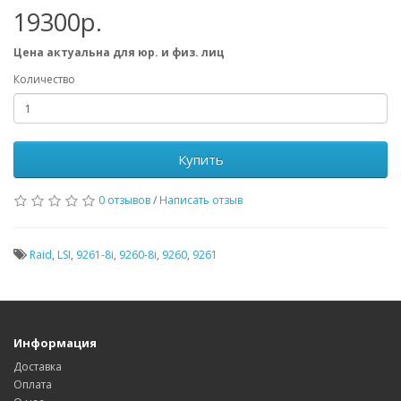
19300р.
Цена актуальна для юр. и физ. лиц
Количество
Купить
0 отзывов
/
Написать отзыв
Raid
,
LSI
,
9261-8i
,
9260-8i
,
9260
,
9261
Информация
Доставка
Оплата