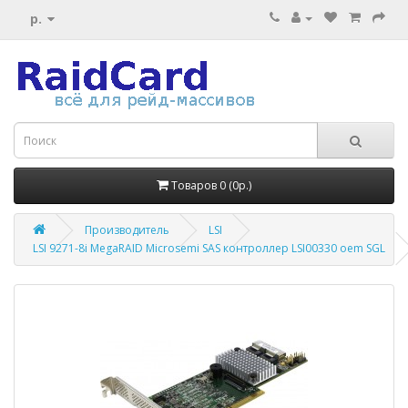
р.
Товаров 0 (0р.)
Производитель
LSI
LSI 9271-8i MegaRAID Microsemi SAS контроллер LSI00330 oem SGL