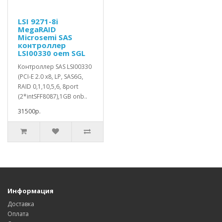
LSI 9271-8i
MegaRAID
Microsemi SAS
контроллер
LSI00330 oem SGL
Контроллер SAS LSI00330
(PCI-E 2.0 x8, LP, SAS6G,
RAID 0,1,10,5,6, 8port
(2*intSFF8087),1GB onb..
31500р.
Информация
Доставка
Оплата