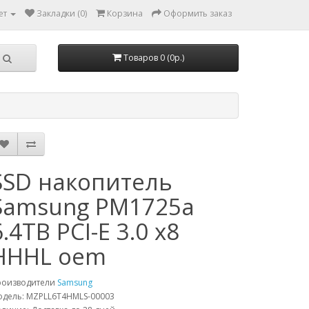
ет
Закладки (0)
Корзина
Оформить заказ
Товаров 0 (0р.)
SSD накопитель
Samsung PM1725a
6.4TB PCI-E 3.0 x8
HHHL oem
роизводители
Samsung
дель: MZPLL6T4HMLS-00003