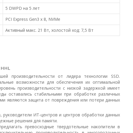
5 DWPD на 5 лет
PCI Express Gen3 x 8, NVMe
Активный макс. 21 Вт, холостой ход: 7,5 Вт
 HHHL
ей производительности от лидера технологии SSD.
кальные возможности для обеспечения их оптимальной
 уровень производительности с низкой задержкой имеет
еды оставались стабильными при обработке различных
ями являются защита от повреждения или потери данных
, руководители ИТ-центров и центров обработки данных
ежные решения для памяти.
редлагать превосходные твердотельные накопители в
сключительную производительность в многопоточных