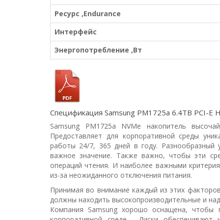
Ресурс ,Endurance
Интерфейс
Энергопотребление ,Вт
Спецификация Samsung PM1725a 6.4TB PCI-E
Samsung PM1725a NVMe накопитель высочайш
Предоставляет для корпоративной среды уни
работы 24/7, 365 дней в году. Разнообразный
важное значение. Также важно, чтобы эти ср
операций чтения. И наиболее важными критери
из-за неожиданного отключения питания.
Принимая во внимание каждый из этих факторов
должны находить высокопроизводительные и над
Компания Samsung хорошо оснащена, чтобы п
корпоративной среде. Диски обеспечивают и