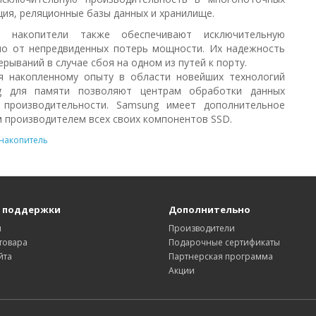
ция, реляционные базы данных и хранилище.
е накопители также обеспечивают исключительную
мо от непредвиденных потерь мощности. Их надежность
рываний в случае сбоя на одном из путей к порту.
я накопленному опыту в области новейших технологий
g для памяти позволяют центрам обработки данных
производительности. Samsung имеет дополнительное
 производителем всех своих компонентов SSD.
накопитель
 поддержки
Дополнительно
ы
Производители
товара
Подарочные сертификаты
йта
Партнерская программа
Акции