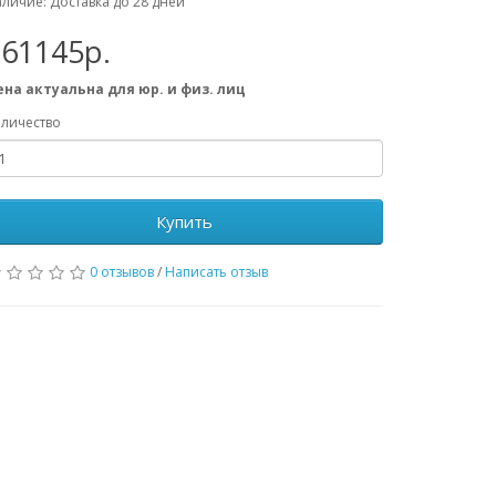
личие: Доставка до 28 дней
161145р.
ена актуальна для юр. и физ. лиц
личество
Купить
0 отзывов
/
Написать отзыв