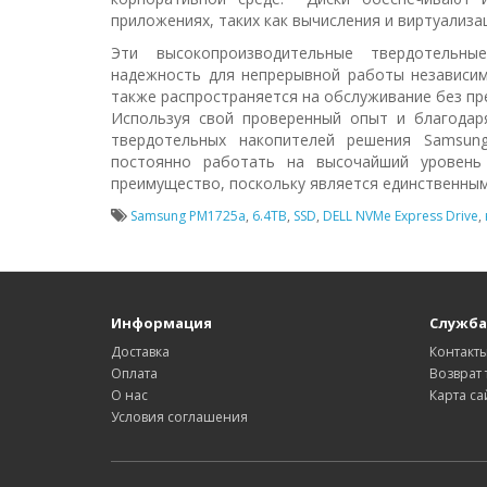
приложениях, таких как вычисления и виртуализа
Эти высокопроизводительные твердотельны
надежность для непрерывной работы независи
также распространяется на обслуживание без пре
Используя свой проверенный опыт и благодар
твердотельных накопителей решения Samsun
постоянно работать на высочайший уровень 
преимущество, поскольку является единственным
Samsung PM1725a
,
6.4TB
,
SSD
,
DELL NVMe Express Drive
,
Информация
Служба
Доставка
Контакт
Оплата
Возврат 
О нас
Карта са
Условия соглашения