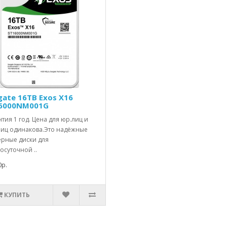
gate 16TB Exos X16
6000NM001G
тия 1 год. Цена для юр.лиц и
лиц одинакова.Это надёжные
ерные диски для
осуточной ..
0р.
КУПИТЬ