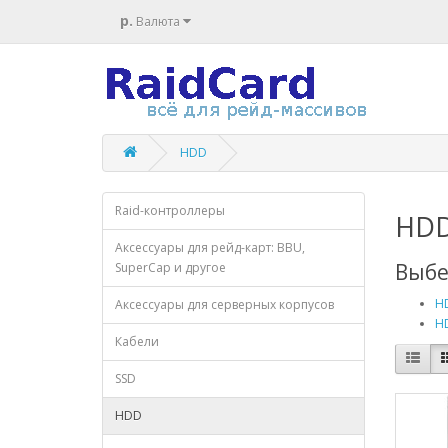
р.
Валюта
HDD
Raid-контроллеры
HD
Аксессуары для рейд-карт: BBU,
Выбе
SuperCap и другое
H
Аксессуары для серверных корпусов
H
Кабели
SSD
HDD