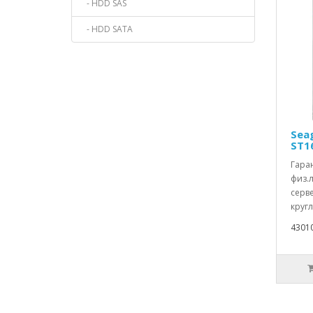
- HDD SAS
- HDD SATA
Sea
ST1
Гаран
физ.
серв
кругл
4301