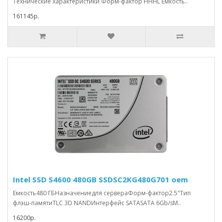
Технические характеристики Форм-фактор HHHL Емкость..
161145р.
Intel SSD S4600 480GB SSDSC2KG480G701 oem
Емкость480 ГБНазначениедля сервераФорм-фактор2.5"Тип
флэш-памятиTLC 3D NANDИнтерфейс SATASATA 6Gb/sМ..
16200р.