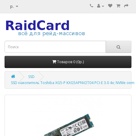
р.
Товаров 0 (0р.)
SSD
SSD накопитель Toshiba XG5-P KXG5APNV2T04 PCI-E 3.0 4x; NVMe oem