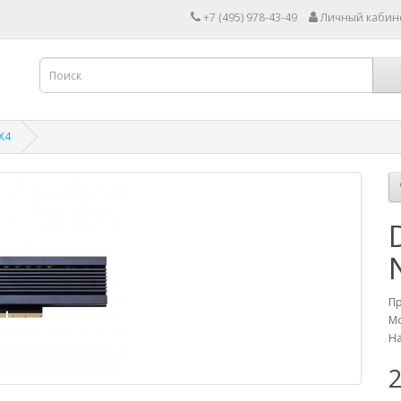
+7 (495) 978-43-49
Личный кабин
X4
П
Мо
На