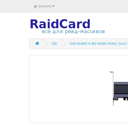
р.
Валюта
SSD
Dell 604N5 6.4tb NVMe HHHL Gen3 