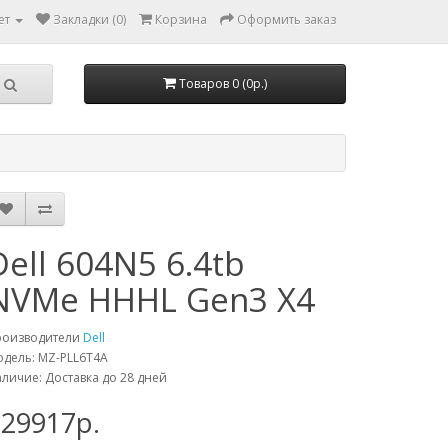
ет
Закладки (0)
Корзина
Оформить заказ
Товаров 0 (0р.)
Dell 604N5 6.4tb
NVMe HHHL Gen3 X4
роизводители
Dell
дель: MZ-PLL6T4A
личие: Доставка до 28 дней
229917р.