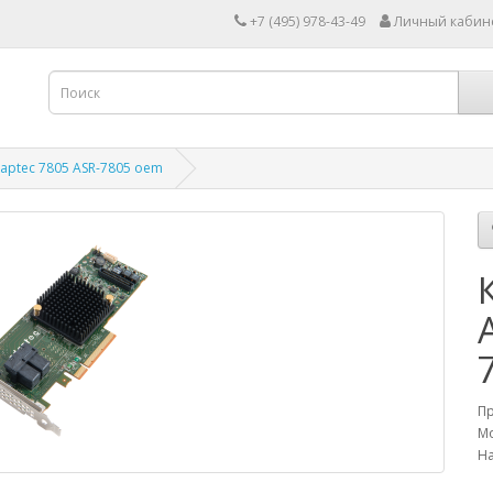
+7 (495) 978-43-49
Личный кабин
aptec 7805 ASR-7805 oem
П
Мо
На