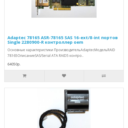
Adaptec 78165 ASR-78165 SAS 16-ext/8-int портов
Single 2280900-R контроллер oem
Основные характеристики ПроизводительAdaptecМодельRAID
78165ОписаниеSAS/Serial ATA RAID5 контро..
64050р.