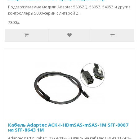
Поддерживаемые модели Adaptec 5805ZQ, 5805Z, 5405Z и другие
контроллеры 5000-серии с литерой Z...
7800р.
Кабель Adaptec ACK-I-HDmSAS-mSAS-1M SFF-8087
на SFF-8643 1M
Adaptec part number: 2279700-RНадпись на кабеле: CBL-00117-01-