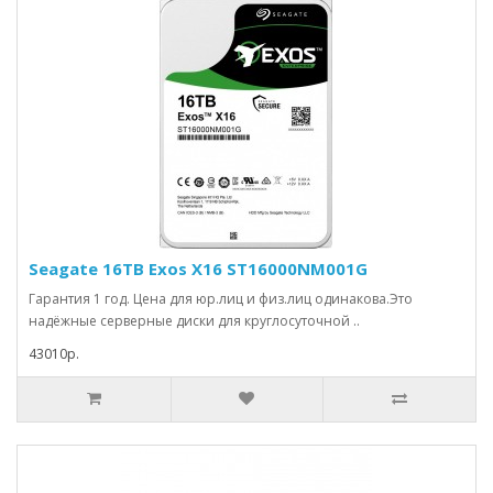
Seagate 16TB Exos X16 ST16000NM001G
Гарантия 1 год. Цена для юр.лиц и физ.лиц одинакова.Это
надёжные серверные диски для круглосуточной ..
43010р.