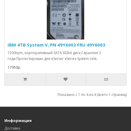
IBM 4TB System V, PN 49Y6002 FRU 49Y6003
7200rpm, корпоративный SATA 6Gbit диск.Гарантия 3
года.Протестирован для eServer xSeries System Unit..
17950р.
Показано с 1 по 4 из 4 (всего 1 страниц)
Информация
Доставка